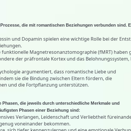
n Prozesse, die mit romantischen Beziehungen verbunden sind. E
ssin und Dopamin spielen eine wichtige Rolle bei der Ent
ziehungen.
ie funktionelle Magnetresonanztomographie (fMRT) haben g
ondere der präfrontale Kortex und das Belohnungssystem, 
sychologie argumentiert, dass romantische Liebe und
 indem sie die Bindung zwischen Eltern fördern, die
n und die Fortpflanzung unterstützen.
e Phasen, die jeweils durch unterschiedliche Merkmale und
äufigsten Phasen einer Beziehung sind:
ensives Verlangen, Leidenschaft und Verliebtheit füreinander
ht genug voneinander bekommen.
are, sich tiefer kennenzulernen und eine emotionale Verbu