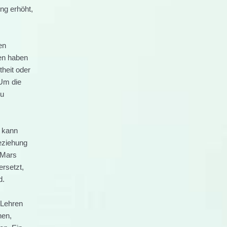
ng erhöht,
en
en haben
theit oder
 Um die
zu
t kann
eziehung
 Mars
ersetzt,
d.
 Lehren
nen,