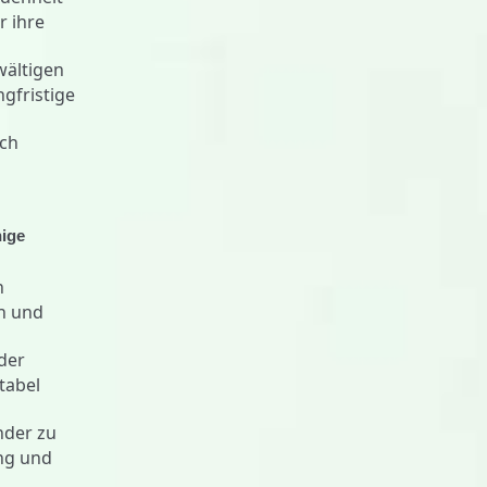
r ihre
wältigen
ngfristige
rch
nige
n
n und
nder
tabel
nder zu
ung und