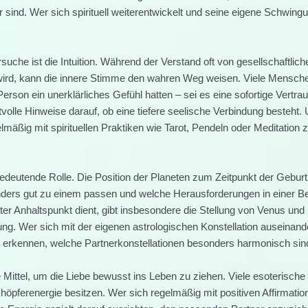
sind. Wer sich spirituell weiterentwickelt und seine eigene Schwingu
suche ist die Intuition. Während der Verstand oft von gesellschaftlich
 wird, kann die innere Stimme den wahren Weg weisen. Viele Mensch
Person ein unerklärliches Gefühl hatten – sei es eine sofortige Vertrau
tvolle Hinweise darauf, ob eine tiefere seelische Verbindung besteht.
gelmäßig mit spirituellen Praktiken wie Tarot, Pendeln oder Meditation 
 bedeutende Rolle. Die Position der Planeten zum Zeitpunkt der Gebur
ders gut zu einem passen und welche Herausforderungen in einer B
ter Anhaltspunkt dient, gibt insbesondere die Stellung von Venus und
ung. Wer sich mit der eigenen astrologischen Konstellation auseinand
h erkennen, welche Partnerkonstellationen besonders harmonisch sin
e Mittel, um die Liebe bewusst ins Leben zu ziehen. Viele esoterische
öpferenergie besitzen. Wer sich regelmäßig mit positiven Affirmatio