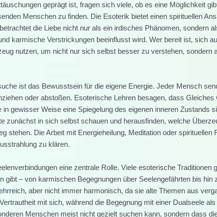
uschungen geprägt ist, fragen sich viele, ob es eine Möglichkeit gibt
ssenden Menschen zu finden. Die Esoterik bietet einen spirituellen Ans
trachtet die Liebe nicht nur als ein irdisches Phänomen, sondern al
d karmische Verstrickungen beeinflusst wird. Wer bereit ist, sich au
zeug nutzen, um nicht nur sich selbst besser zu verstehen, sondern
suche ist das Bewusstsein für die eigene Energie. Jeder Mensch sen
iehen oder abstoßen. Esoterische Lehren besagen, dass Gleiches 
 in gewisser Weise eine Spiegelung des eigenen inneren Zustands s
llte zunächst in sich selbst schauen und herausfinden, welche Überz
tehen. Die Arbeit mit Energieheilung, Meditation oder spirituellen 
usstrahlung zu klären.
elenverbindungen eine zentrale Rolle. Viele esoterische Traditionen 
n gibt – von karmischen Begegnungen über Seelengefährten bis hin 
ehrreich, aber nicht immer harmonisch, da sie alte Themen aus ver
 Vertrautheit mit sich, während die Begegnung mit einer Dualseele al
esonderen Menschen meist nicht gezielt suchen kann, sondern dass di