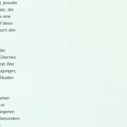
, jenseits
atz, der
s eine
f diese
 auch den
det
Gleiches
ind. Wer
eugungen,
Ritualen
gehen
zur
gangenen
s besonders
e