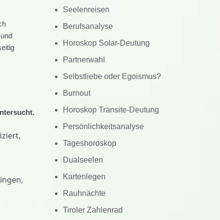
Seelenreisen
ch
Berufsanalyse
 und
Horoskop Solar-Deutung
eitig
Partnerwahl
Selbstliebe oder Egoismus?
Burnout
Horoskop Transite-Deutung
ntersucht.
Persönlichkeitsanalyse
ziert,
Tageshoroskop
n
Dualseelen
Kartenlegen
ringen,
d
Rauhnächte
Tiroler Zahlenrad