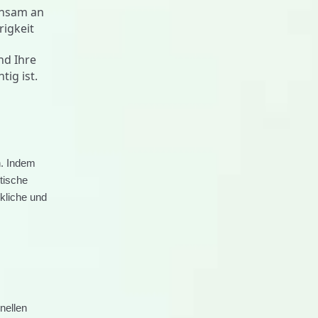
insam an
igkeit
nd Ihre
tig ist.
n. Indem
tische
kliche und
nellen