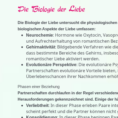
Die Biologie der Liebe
Die Biologie der Liebe untersucht die physiologische
biologischen Aspekte der Liebe umfassen:
: Hormone wie Oxytocin, Vasopre
Neurochemie
und Aufrechterhaltung von romantischen Be
: Bildgebende Verfahren wie d
Gehirnaktivität
dass bestimmte Bereiche des Gehirns, insbes
romantischer Liebe aktiviert werden.
: Die evolutionäre P
Evolutionäre Perspektive
Partnerschaften evolutionäre Vorteile bieten,
Überlebenschancen ihrer Nachkommen erhöhe
Phasen einer Beziehung
Partnerschaften durchlaufen in der Regel verschieden
Herausforderungen gekennzeichnet sind. Einige der h
: In dieser Phase erleben Paare int
Verliebtheit
scheint perfekt und die Partner können nic
: In dieser Phase beginnen Pa
Konsolidierung