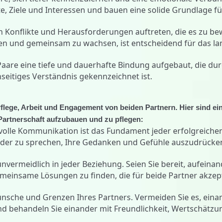
 Ziele und Interessen und bauen eine solide Grundlage fü
n Konflikte und Herausforderungen auftreten, die es zu be
lösen und gemeinsam zu wachsen, ist entscheidend für das la
aare eine tiefe und dauerhafte Bindung aufgebaut, die du
eitiges Verständnis gekennzeichnet ist.
Pflege, Arbeit und Engagement von beiden Partnern. Hier sind ei
 Partnerschaft aufzubauen und zu pflegen:
tvolle Kommunikation ist das Fundament jeder erfolgreiche
ander zu sprechen, Ihre Gedanken und Gefühle auszudrücke
nvermeidlich in jeder Beziehung. Seien Sie bereit, aufeina
insame Lösungen zu finden, die für beide Partner akzep
Wünsche und Grenzen Ihres Partners. Vermeiden Sie es, eina
 und behandeln Sie einander mit Freundlichkeit, Wertschätz