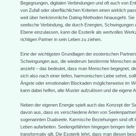
Begegnungen, digitalen Verbindungen und oft auch von Enttä
von Zufall oder oberflächlichen Kriterien einen wirklich pa
weit über herkömmliche Dating-Methoden hinausgeht. Sie be
seelische Verbindung, die durch Energien, Schwingungen un
Ebene einzulassen, kann die Esoterik als wertvolles Werk
richtigen Partner in sein Leben zu ziehen.
Eine der wichtigsten Grundlagen der esoterischen Partner
Schwingungen aus, die wiederum bestimmte Menschen anz
anzieht – das bedeutet, dass man Menschen begegnet, die
sich also nach einer tiefen, harmonischen Liebe sehnt, so
Ängste oder emotionalen Blockaden möglicherweise im Weg s
kann dabei helfen, alte Muster aufzulösen und die eigene A
Neben der eigenen Energie spielt auch das Konzept der Se
davon aus, dass es verschiedene Arten von Seelenpartner
sogenannten Dualseele. Karmische Beziehungen sind oft l
Leben aufarbeiten. Seelengefährten hingegen bringen tiefe
transformativ gilt. Die Esoterik lehrt, dass man diesen b