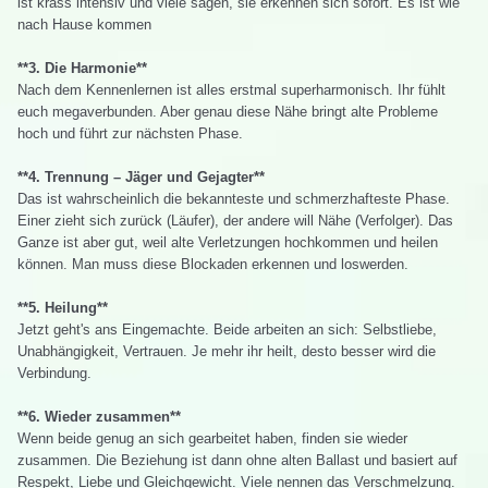
ist krass intensiv und viele sagen, sie erkennen sich sofort. Es ist wie
nach Hause kommen
**3. Die Harmonie**
Nach dem Kennenlernen ist alles erstmal superharmonisch. Ihr fühlt
euch megaverbunden. Aber genau diese Nähe bringt alte Probleme
hoch und führt zur nächsten Phase.
**4. Trennung – Jäger und Gejagter**
Das ist wahrscheinlich die bekannteste und schmerzhafteste Phase.
Einer zieht sich zurück (Läufer), der andere will Nähe (Verfolger). Das
Ganze ist aber gut, weil alte Verletzungen hochkommen und heilen
können. Man muss diese Blockaden erkennen und loswerden.
**5. Heilung**
Jetzt geht's ans Eingemachte. Beide arbeiten an sich: Selbstliebe,
Unabhängigkeit, Vertrauen. Je mehr ihr heilt, desto besser wird die
Verbindung.
**6. Wieder zusammen**
Wenn beide genug an sich gearbeitet haben, finden sie wieder
zusammen. Die Beziehung ist dann ohne alten Ballast und basiert auf
Respekt, Liebe und Gleichgewicht. Viele nennen das Verschmelzung.