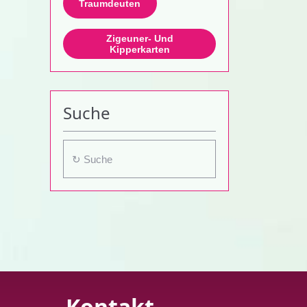
Traumdeuten
Zigeuner- Und
Kipperkarten
Suche
Kontakt