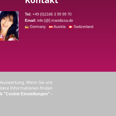
Tel:
+49 (0)2166 3 99 99 70
Email:
info [@] mandissa.de
Germany
Austria
Switzerland
r Auswertung. Wenn Sie uns
eitere Informationen finden
nk "Cookie Einstellungen" -
sätzlich 0,27 € /min.
⇡
en.