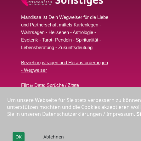
Mandissa ist Dein Wegweiser für die Liebe
und Partnerschaft mittels Kartenlegen -
Wahrsagen - Hellsehen - Astrologie -
Esoterik - Tarot- Pendeln - Spiritualität -
Lebensberatung
- Zukunftsdeutung
Beziehungsfragen und Herausforderungen
- Wegweiser
Flirt & Date: Sprüche / Zitate
Um unsere Webseite für Sie stets verbessern zu können
Liebeslegung online
unterstützen möchten und die Cookies akzeptieren wolle
Sie in unseren Datenschutzerklärungen / Impressum.
S
*Gebühr pro Minute i
**
OK
Ablehnen