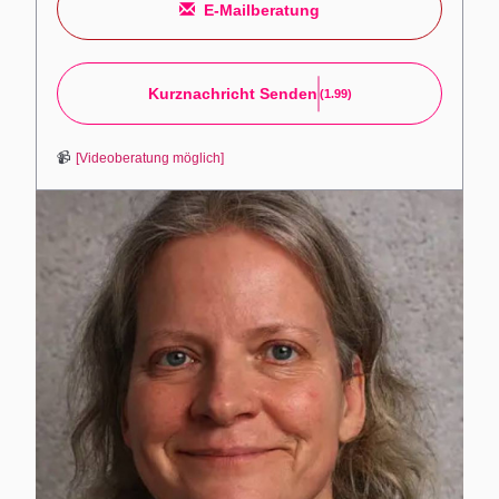
E-Mailberatung
Kurznachricht Senden
(1.99)
📹
[Videoberatung möglich]