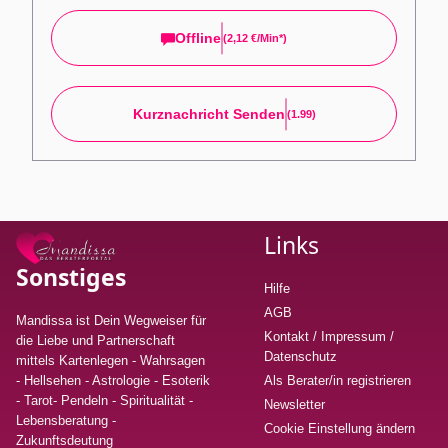
Offline
(
2,12 €/min*
)
Kurznachricht Senden
(1.99)
Links
Sonstiges
Hilfe
AGB
Mandissa ist Dein Wegweiser für
Kontakt / Impressum /
die Liebe und Partnerschaft
Datenschutz
mittels Kartenlegen - Wahrsagen
- Hellsehen - Astrologie - Esoterik
Als Berater/in registrieren
- Tarot- Pendeln - Spiritualität -
Newsletter
Lebensberatung
-
Cookie Einstellung ändern
Zukunftsdeutung