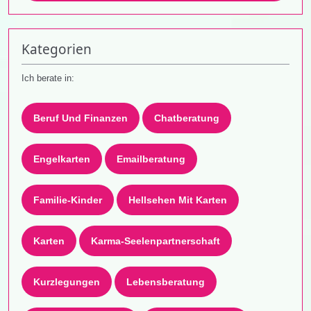
Kategorien
Ich berate in:
Beruf Und Finanzen
Chatberatung
Engelkarten
Emailberatung
Familie-Kinder
Hellsehen Mit Karten
Karten
Karma-Seelenpartnerschaft
Kurzlegungen
Lebensberatung