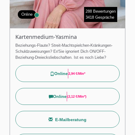
288 Bewertungen
Online
3418 Gespräche
Kartenmedium-Yasmina
Beziehungs-Flaute? Streit-Machtspielchen-Kränkungen-
Schuldzuweisungen? Er/Sie ignoriert Dich ON/OFF-
Beziehung-Dreiecksliebschaften. Ist es noch Liebe?
Online
2,94 €/min*
Online
(
2,12 €/min*
)
E-Mailberatung