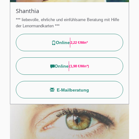
Shanthia
*** liebevolle, ehrliche und einfühlsame Beratung mit Hilfe
der Lenormandkarten ***
Online
2,22 €/min*
Online
(
1,98 €/min*
)
E-Mailberatung