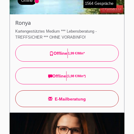
Offline
1564 Gespräche
Ronya
Kartengestütztes Medium *** Lebensberatung -
TREFFSICHER *** OHNE VORABINFO!
Offline
1,99 €/min*
Offline
(
1,98 €/min*
)
E-Mailberatung