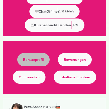
Chat
Offline
(
1,38 €/min*
)
Kurznachricht Senden
(1.99)
Beraterprofil
Bewertungen
Onlinezeiten
Erhaltene Emotion
Petra-Sonne
♌
(Loewe)