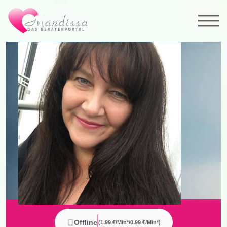
Offline
(
1,99 €/min*
/0,99 €/min*
)