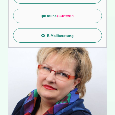
Online
(
1,98 €/min*
)
E-Mailberatung