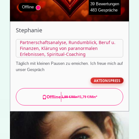
39 Bewertungen
Offline
483 Gespräche
Stephanie
Partnerschaftsanalyse, Rundumblick, Beruf u.
Finanzen, Klärung von paranormalen
Erlebnissen, Spiritual-Coaching
Täglich mit kleinen Pausen zu erreichen. Ich freue mich auf
unser Gespräch
AKTIONSPREIS
Offline
1,99 €/min*
/1,79 €/min*