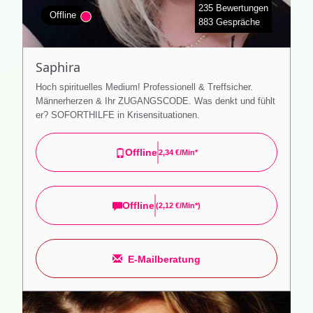
235 Bewertungen
Offline
883 Gespräche
Saphira
Hoch spirituelles Medium! Professionell & Treffsicher.
Männerherzen & Ihr ZUGANGSCODE. Was denkt und fühlt
er? SOFORTHILFE in Krisensituationen.
Offline
2,34 €/min*
Offline
(
2,12 €/min*
)
E-Mailberatung