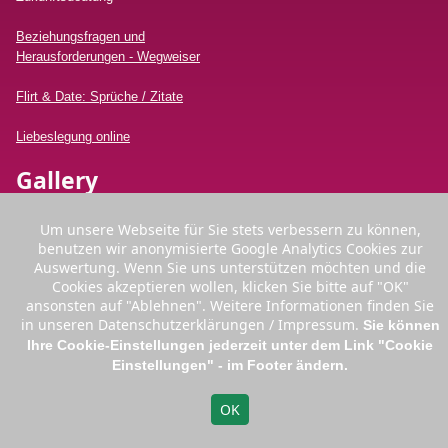
Beziehungsfragen und
Herausforderungen - Wegweiser
Flirt & Date: Sprüche / Zitate
Liebeslegung online
Gallery
Um unsere Webseite für Sie stets verbessern zu können,
benutzen wir anonymisierte Google Analytics Cookies zur
Auswertung. Wenn Sie uns unterstützen möchten und die
Cookies akzeptieren wollen, klicken Sie bitte auf "OK"
ansonsten auf "Ablehnen". Weitere Informationen finden Sie
Kontakt
in unseren Datenschutzerklärungen / Impressum.
Sie können
Ihre Cookie-Einstellungen jederzeit unter dem Link "Cookie
Tel:
+49 (0)2166 3 99 99 70
Einstellungen" - im Footer ändern.
Email:
info [@] mandissa.de
⇡
Germany
Austria
Switzerland
OK