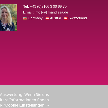
Tel:
+49 (0)2166 3 99 99 70
Email:
info [@] mandissa.de
Germany
Austria
Switzerland
sätzlich 0,27 € /min.
r Auswertung. Wenn Sie uns
en.
eitere Informationen finden
nk "Cookie Einstellungen" -