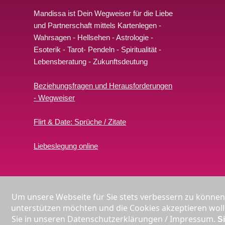
Mandissa ist Dein Wegweiser für die Liebe
und Partnerschaft mittels Kartenlegen -
Wahrsagen - Hellsehen - Astrologie -
Esoterik - Tarot- Pendeln - Spiritualität -
Lebensberatung
- Zukunftsdeutung
Beziehungsfragen und Herausforderungen
- Wegweiser
Flirt & Date: Sprüche / Zitate
Liebeslegung online
*Gebühr pro Minute i
Um unsere Webseite für Sie stets verbessern zu können
**
unterstützen möchten und die Cookies akzeptieren wolle
Sie in unseren Datenschutzerklärungen / Impressum.
S