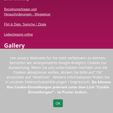
Beziehungsfragen und
Herausforderungen - Wegweiser
Flirt & Date: Sprüche / Zitate
Liebeslegung online
Gallery
Um unsere Webseite für Sie stets verbessern zu können,
benutzen wir anonymisierte Google Analytics Cookies zur
Auswertung. Wenn Sie uns unterstützen möchten und die
Cookies akzeptieren wollen, klicken Sie bitte auf "OK"
ansonsten auf "Ablehnen". Weitere Informationen finden Sie
Kontakt
in unseren Datenschutzerklärungen / Impressum.
Sie können
Ihre Cookie-Einstellungen jederzeit unter dem Link "Cookie
Tel:
+49 (0)2166 3 99 99 70
Einstellungen" - im Footer ändern.
Email:
info [@] mandissa.de
⇡
Germany
Austria
Switzerland
OK