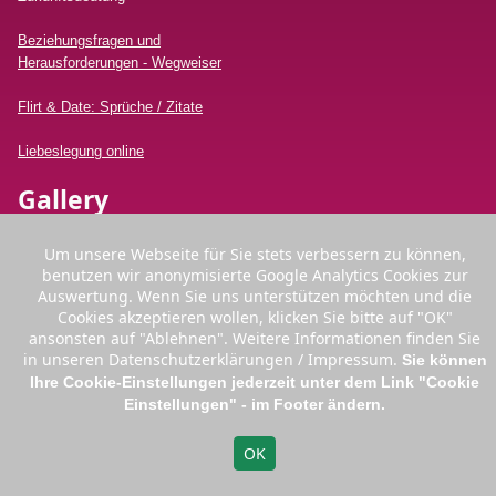
Beziehungsfragen und
Herausforderungen - Wegweiser
Flirt & Date: Sprüche / Zitate
Liebeslegung online
Gallery
Um unsere Webseite für Sie stets verbessern zu können,
benutzen wir anonymisierte Google Analytics Cookies zur
Auswertung. Wenn Sie uns unterstützen möchten und die
Cookies akzeptieren wollen, klicken Sie bitte auf "OK"
ansonsten auf "Ablehnen". Weitere Informationen finden Sie
Kontakt
in unseren Datenschutzerklärungen / Impressum.
Sie können
Ihre Cookie-Einstellungen jederzeit unter dem Link "Cookie
Tel:
+49 (0)2166 3 99 99 70
Einstellungen" - im Footer ändern.
Email:
info [@] mandissa.de
⇡
Germany
Austria
Switzerland
OK