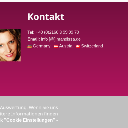
Kontakt
Tel:
+49 (0)2166 3 99 99 70
Email:
info [@] mandissa.de
Germany
Austria
Switzerland
r Auswertung. Wenn Sie uns
eitere Informationen finden
nk "Cookie Einstellungen" -
sätzlich 0,27 € /min.