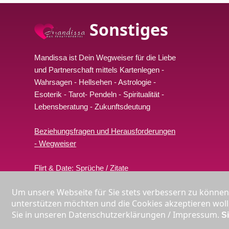
Sonstiges
Mandissa ist Dein Wegweiser für die Liebe
und Partnerschaft mittels Kartenlegen -
Wahrsagen - Hellsehen - Astrologie -
Esoterik - Tarot- Pendeln - Spiritualität -
Lebensberatung
- Zukunftsdeutung
Beziehungsfragen und Herausforderungen
- Wegweiser
Flirt & Date: Sprüche / Zitate
Um unsere Webseite für Sie stets verbessern zu können
Liebeslegung online
unterstützen möchten und die Cookies akzeptieren wolle
Sie in unseren Datenschutzerklärungen / Impressum.
S
*Gebühr pro Minute i