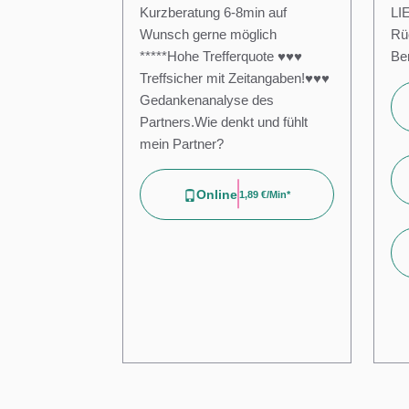
Kurzberatung 6-8min auf
LI
Wunsch gerne möglich
Rü
*****Hohe Trefferquote ♥♥♥
Be
Treffsicher mit Zeitangaben!♥♥♥
Gedankenanalyse des
Partners.Wie denkt und fühlt
mein Partner?
Online
1,89 €/min*