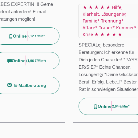
EBES EXPERTIN !!! Gerne
★ ★ ★ ★ ★ Hilfe,
ckruf anfordern! E-mail
Klarheit, Lösungen!ღ
ratungen möglich!
Familie* Trennung*
Affäre* Trauer* Kummer*
Krise ★ ★ ★ ★ ★
Online
2,12 €/min*
SPECIALღ besondere
Beratungen: Ich erkenne für
Dich jeden Charakter! *PASS
Online
(
1,96 €/min*
)
ER/SIE?* Echte Chancen,
Lösungen!ღ *Deine Glücksor
Beruf, Erfolg, Liebe..!* Bester
E-Mailberatung
Rat in schwierigen Situatione
Online
2,94 €/min*