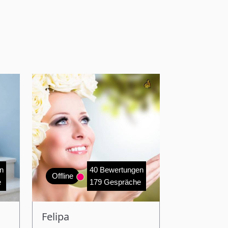
n
40 Bewertungen
Offline
e
179 Gespräche
Felipa