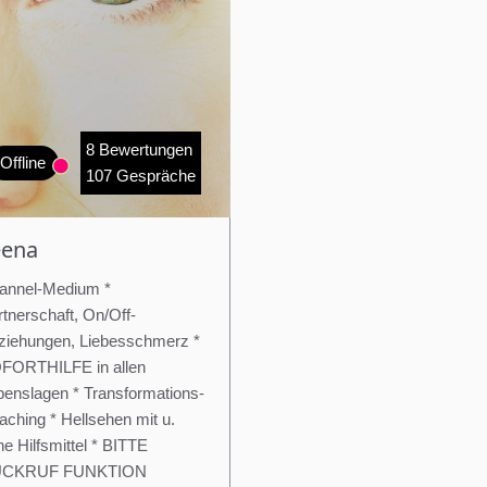
Kurznachricht
(1.99)
Senden
8 Bewertungen
Offline
107 Gespräche
eena
annel-Medium *
tnerschaft, On/Off-
ziehungen, Liebesschmerz *
FORTHILFE in allen
benslagen * Transformations-
aching * Hellsehen mit u.
e Hilfsmittel * BITTE
CKRUF FUNKTION