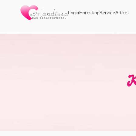
Login
Horoskop
Service
Artikel
K