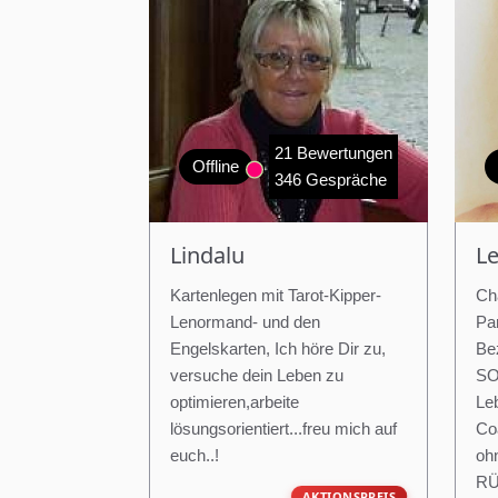
21 Bewertungen
Offline
346 Gespräche
Lindalu
L
Kartenlegen mit Tarot-Kipper-
Ch
Lenormand- und den
Par
Engelskarten, Ich höre Dir zu,
Be
versuche dein Leben zu
SO
optimieren,arbeite
Le
lösungsorientiert...freu mich auf
Co
euch..!
ohn
RÜ
AKTIONSPREIS