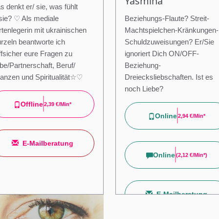
Yasmina
 denkt er/ sie, was fühlt
/sie? ♡ Als mediale
Beziehungs-Flaute? Streit-
tenlegerin mit ukrainischen
Machtspielchen-Kränkungen-
rzeln beantworte ich
Schuldzuweisungen? Er/Sie
ffsicher eure Fragen zu
ignoriert Dich ON/OFF-
be/Partnerschaft, Beruf/
Beziehung-
nanzen und Spiritualität☆♡
Dreiecksliebschaften. Ist es
noch Liebe?
Offline
2,39 €/min*
Online
2,94 €/min*
E-Mailberatung
Online
(
2,12 €/min*
)
E-Mailberatung