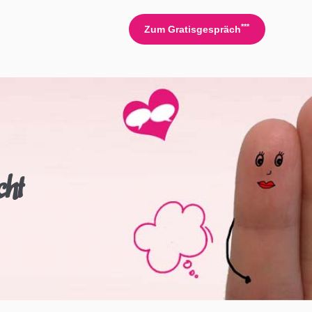
***
Zum Gratisgespräch
cht