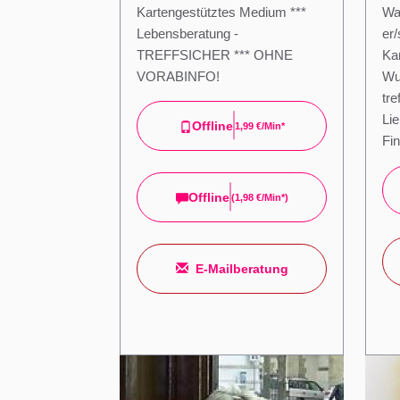
Kartengestütztes Medium ***
Was
Lebensberatung -
er
TREFFSICHER *** OHNE
Kar
VORABINFO!
Wu
tre
Lie
Offline
1,99 €/min*
Fi
Offline
(
1,98 €/min*
)
E-Mailberatung