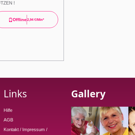
TZEN !
Offline
2,94 €/min*
Links
Gallery
Hilfe
AGB
Kontakt / Impressum /