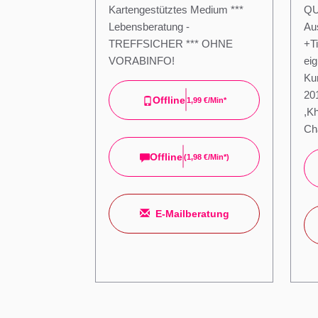
Kartengestütztes Medium ***
QU
Lebensberatung -
Au
TREFFSICHER *** OHNE
+Ti
VORABINFO!
eig
Ku
20
Offline
1,99 €/min*
,K
Ch
Offline
(
1,98 €/min*
)
E-Mailberatung