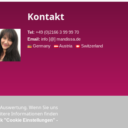
Kontakt
Tel:
+49 (0)2166 3 99 99 70
Email:
info [@] mandissa.de
Germany
Austria
Switzerland
r Auswertung. Wenn Sie uns
eitere Informationen finden
nk "Cookie Einstellungen" -
sätzlich 0,27 € /min.