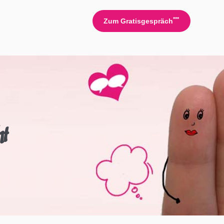
***
Zum Gratisgespräch
t