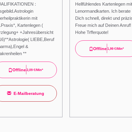
ALIFIKATIONEN :
Hellfühlendes Kartenlegen mi
sgebild.Astrologin
Lenormandkarten. Ich berate
erheilpraktikerin mit
Dich schnell, direkt und präzi
.Praxis*, Kartenlegen (
Freue mich auf Deinen Anruf!
rzlegung+ +Jahresübersicht
Hohe Trfferquote!
16)**Astrologie( LIEBE,Beruf
harma),Engel &
Offline
1,99 €/min*
akrenheilen **
Offline
2,09 €/min*
E-Mailberatung