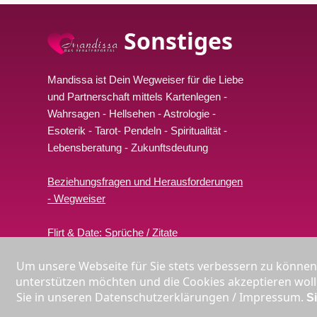
Sonstiges
Mandissa ist Dein Wegweiser für die Liebe
und Partnerschaft mittels Kartenlegen -
Wahrsagen - Hellsehen - Astrologie -
Esoterik - Tarot- Pendeln - Spiritualität -
Lebensberatung
- Zukunftsdeutung
Beziehungsfragen und Herausforderungen
- Wegweiser
Flirt & Date: Sprüche / Zitate
Um unsere Webseite für Sie stets verbessern zu können
Liebeslegung online
unterstützen möchten und die Cookies akzeptieren wolle
Sie in unseren Datenschutzerklärungen / Impressum.
S
*Gebühr pro Minute i