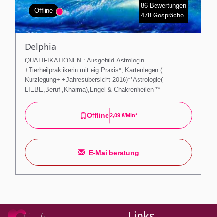
86 Bewertungen
Offline
478 Gespräche
Delphia
QUALIFIKATIONEN : Ausgebild.Astrologin
+Tierheilpraktikerin mit eig.Praxis*, Kartenlegen (
Kurzlegung+ +Jahresübersicht 2016)**Astrologie(
LIEBE,Beruf ,Kharma),Engel & Chakrenheilen **
Offline
2,09 €/min*
E-Mailberatung
Links